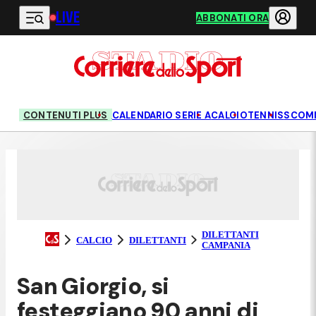
LIVE
Vai al contenuto principale
ABBONATI ORA
CONTENUTI PLUS
CALENDARIO SERIE A
CALCIO
TENNIS
SCOM
DILETTANTI
CALCIO
DILETTANTI
CAMPANIA
San Giorgio, si
festeggiano 90 anni di