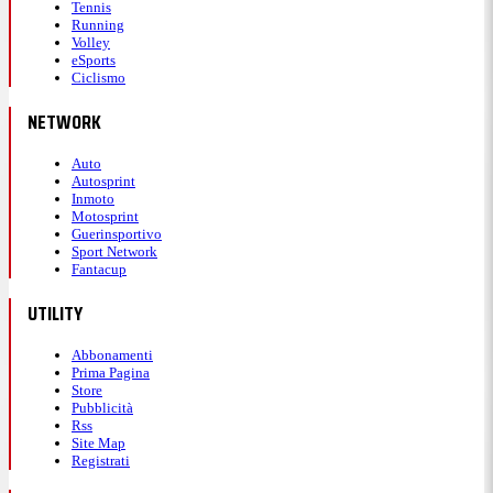
Tennis
Running
Volley
eSports
Ciclismo
NETWORK
Auto
Autosprint
Inmoto
Motosprint
Guerinsportivo
Sport Network
Fantacup
UTILITY
Abbonamenti
Prima Pagina
Store
Pubblicità
Rss
Site Map
Registrati