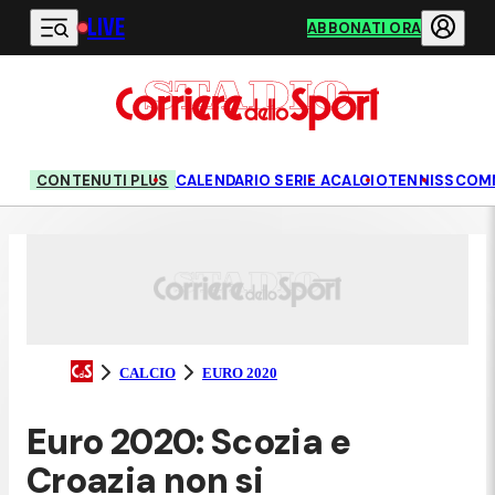
LIVE
Vai al contenuto principale
ABBONATI ORA
CONTENUTI PLUS
CALENDARIO SERIE A
CALCIO
TENNIS
SCOM
CALCIO
EURO 2020
Euro 2020: Scozia e
Croazia non si