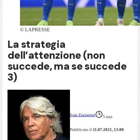
©
LAPRESSE
La strategia
dell’attenzione (non
succede, ma se succede
3)
Ivan Zazzaroni
5
min
Pubblicato il
11.07.2021, 13:00