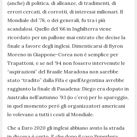
(anche) di politica, di alleanze, di tradimenti, di
errori cercati, di corrotti, di interessi milionari. Il
Mondiale del ’78, o dei generali, fu tra i più
scandalosi. Quello del ‘66 in Inghilterra viene
ricordato per un pallone mai entrato che decise la
finale a favore degli inglesi. Dimenticarsi di Byron
Moreno in Giappone-Corea non è semplice per
Trapattoni, e se nel ’94 non fossero intervenute le
“aspirazioni” del Brasile Maradona non sarebbe
stato “tradito” dalla Fifa e quell’Argentina avrebbe
raggiunto la finale di Pasadena: Diego era dopato in
Australia nell’autunno ’93 (io c’ero) per lo spareggio,
in quel momento però gli organizzatori americani
lo volevano a tutti i costi al Mondiale.
Che a Euro 2020 gli inglesi abbiano avuto la strada
in discesa è certo. E che dopo il caso Superlega