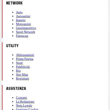
NETWORK
Auto
Autosprint
Inmoto
Motosprint
Guerinsportivo
Sport Network
Fantacup
UTILITY
Abbonamenti
Prima Pagina
Store
Pubblicità
Rss
Site Map
Registrati
ASSISTENZA
Contatti
La Redazione
Nota Legale
Gestione Cookie