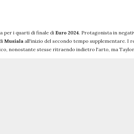
da per i quarti di finale di
Euro
2024
. Protagonista in negati
di
Musiala
all'inizio del secondo tempo supplementare. I r
co, nonostante stesse ritraendo indietro l'arto, ma Taylor