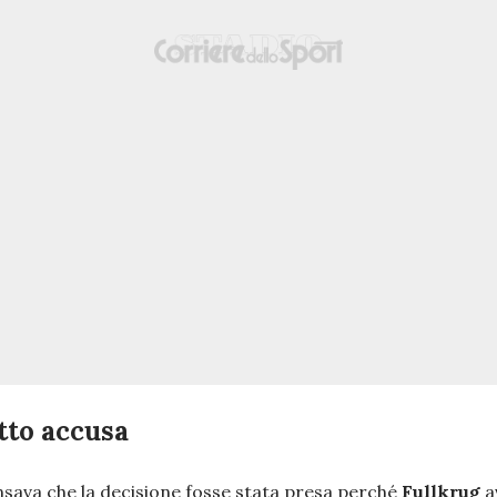
tto accusa
pensava che la decisione fosse stata presa perché
Fullkrug
a