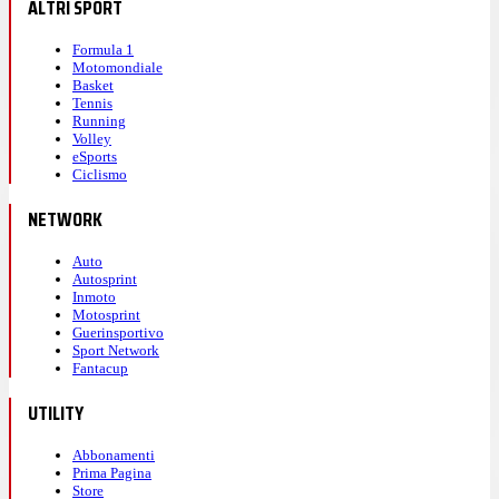
ALTRI SPORT
Formula 1
Motomondiale
Basket
Tennis
Running
Volley
eSports
Ciclismo
NETWORK
Auto
Autosprint
Inmoto
Motosprint
Guerinsportivo
Sport Network
Fantacup
UTILITY
Abbonamenti
Prima Pagina
Store