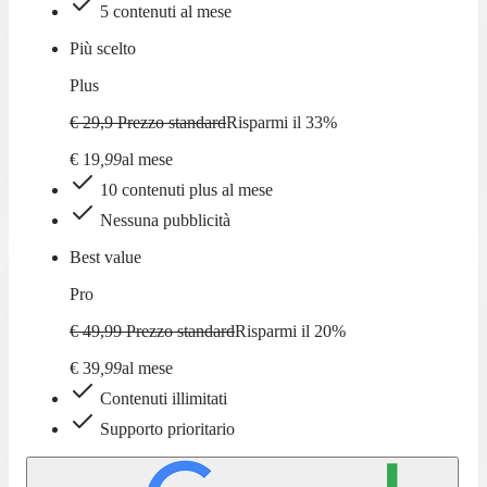
5 contenuti al mese
Più scelto
Plus
€ 29,9
Prezzo standard
Risparmi il
33
%
€
19
,
99
al mese
10 contenuti plus al mese
Nessuna pubblicità
Best value
Pro
€ 49,99
Prezzo standard
Risparmi il
20
%
€
39
,
99
al mese
Contenuti illimitati
Supporto prioritario