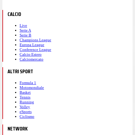
CALCIO
Live
Serie A
Serie B
Champions League
Europa League
Conference League
Calcio Estero
Calciomercato
ALTRI SPORT
Formula 1
Motomondiale
Basket
Tennis
Running
Volley
eSports
Ciclismo
NETWORK