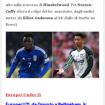
alto sulla traversa di
Hinshelwood
. Poi
Norton-
Cuffy
sfiora il colpo del ko, assestato, dagli undici
metri, da
Elliot Anderson
al 94' (fallo di Iturbe su
Rowe).
Europei Under 21
Europei U21, da Gnonto a Bellingham Jr: