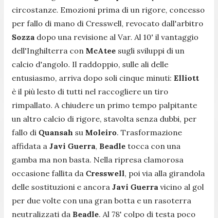
circostanze. Emozioni prima di un rigore, concesso
per fallo di mano di Cresswell, revocato dall'arbitro
Sozza
dopo una revisione al Var. Al 10' il vantaggio
dell'Inghilterra con
McAtee
sugli sviluppi di un
calcio d'angolo. Il raddoppio, sulle ali delle
entusiasmo, arriva dopo soli cinque minuti:
Elliott
è
il più lesto di tutti nel raccogliere un tiro
rimpallato. A chiudere un primo tempo palpitante
un altro calcio di rigore, stavolta senza dubbi, per
fallo di
Quansah
su
Moleiro
. Trasformazione
affidata a
Javi Guerra
,
Beadle
tocca con una
gamba ma non basta. Nella ripresa clamorosa
occasione fallita da
Cresswell
, poi via alla girandola
delle sostituzioni e ancora
Javi Guerra
vicino al gol
per due volte con una gran botta e un rasoterra
neutralizzati da
Beadle
. Al 78' colpo di testa poco