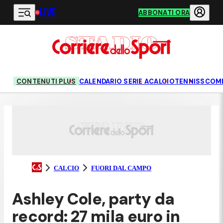
LIVE
Vai al contenuto principale
ABBONATI ORA
CONTENUTI PLUS
CALENDARIO SERIE A
CALCIO
TENNIS
SCOM
CALCIO
FUORI DAL CAMPO
Ashley Cole, party da
record: 27 mila euro in