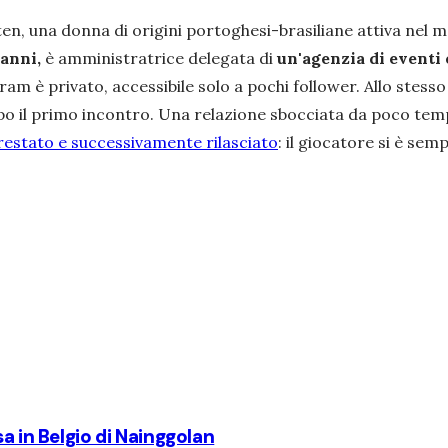
n, una donna di origini portoghesi-brasiliane attiva nel mo
 anni,
è amministratrice delegata di
un'agenzia di eventi e
gram è privato, accessibile solo a pochi follower. Allo st
 dopo il primo incontro. Una relazione sbocciata da poco t
restato e successivamente rilasciato
: il giocatore si è se
a in Belgio di Nainggolan