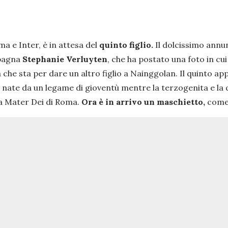
ma e Inter, è in attesa del
quinto figlio.
Il dolcissimo annu
mpagna
Stephanie Verluyten
, che ha postato una foto in cui
 che sta per dare un altro figlio a Nainggolan. Il quinto ap
nate da un legame di gioventù mentre la terzogenita e la
nica Mater Dei di Roma.
Ora è in arrivo un maschietto,
come 