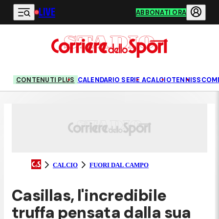
LIVE
Vai al contenuto principale
ABBONATI ORA
CONTENUTI PLUS
CALENDARIO SERIE A
CALCIO
TENNIS
SCOM
CALCIO
FUORI DAL CAMPO
Casillas, l'incredibile
truffa pensata dalla sua