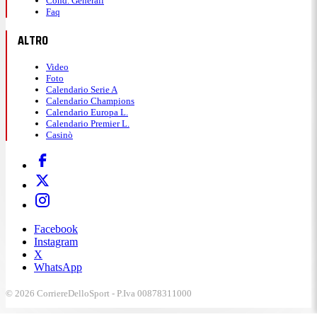
Cond. Generali
Faq
ALTRO
Video
Foto
Calendario Serie A
Calendario Champions
Calendario Europa L.
Calendario Premier L.
Casinò
Facebook
Instagram
X
WhatsApp
© 2026 CorriereDelloSport - P.Iva 00878311000