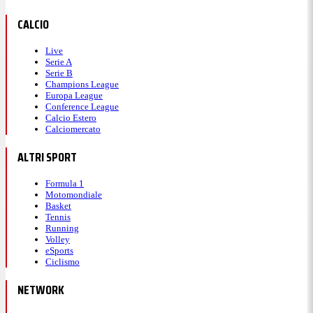
CALCIO
Live
Serie A
Serie B
Champions League
Europa League
Conference League
Calcio Estero
Calciomercato
ALTRI SPORT
Formula 1
Motomondiale
Basket
Tennis
Running
Volley
eSports
Ciclismo
NETWORK