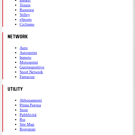
Basket
Tennis
Running
Volley
eSports
Ciclismo
NETWORK
Auto
Autosprint
Inmoto
Motosprint
Guerinsportivo
Sport Network
Fantacup
UTILITY
Abbonamenti
Prima Pagina
Store
Pubblicità
Rss
Site Map
Registrati