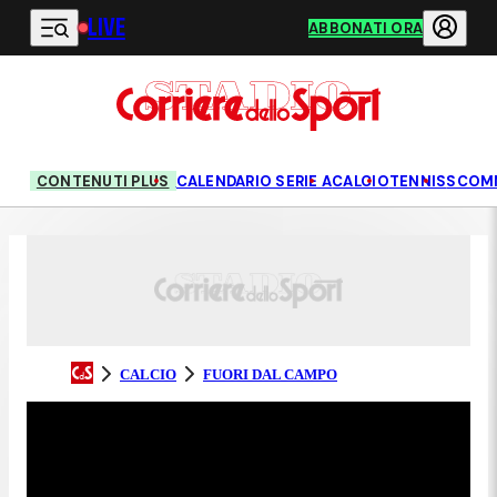
LIVE
Vai al contenuto principale
ABBONATI ORA
CONTENUTI PLUS
CALENDARIO SERIE A
CALCIO
TENNIS
SCOM
CALCIO
FUORI DAL CAMPO