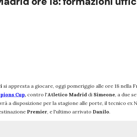
drid ore 18: formazioni uffici
ri
si appresta a giocare, oggi pomeriggio alle ore 18 nella 
mpions Cup
,
contro l'
Atletico Madrid
di
Simeone
, a due s
vrà a disposizione per la stagione alle porte, il tecnico ex
destinazione
Premier
, e l'ultimo arrivato
Danilo
.