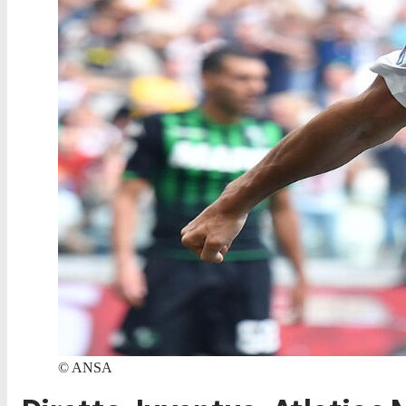
©
ANSA