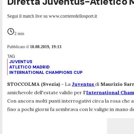
Diretta Juventus-Atletico Ma
Segui il match live su www.corrieredellosport.it
2
min
Pubblicato il
10.08.2019, 19:13
JUVENTUS
ATLETICO MADRID
INTERNATIONAL CHAMPIONS CUP
STOCCOLMA (Svezia)
- La
Juventus
di
Maurizio Sar
amichevole dell'estate valido per
l'
International Cha
Con ancora molti punti interrogativi circa la rosa che a
fino a pochi giorni fa sembrava con le valigie in mano 