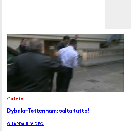
Calcio
Dybala-Tottenham: salta tutto!
GUARDA IL VIDEO