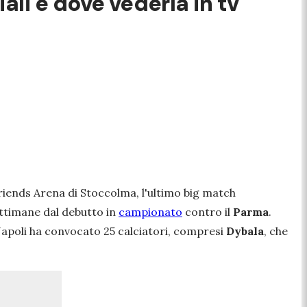
ali e dove vederla in tv
Friends Arena di Stoccolma, l'ultimo big match
ettimane dal debutto in
campionato
contro il
Parma
.
 Napoli ha convocato 25 calciatori, compresi
Dybala
, che