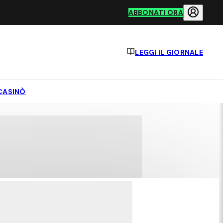
ABBONATI ORA
LEGGI IL GIORNALE
CASINÒ