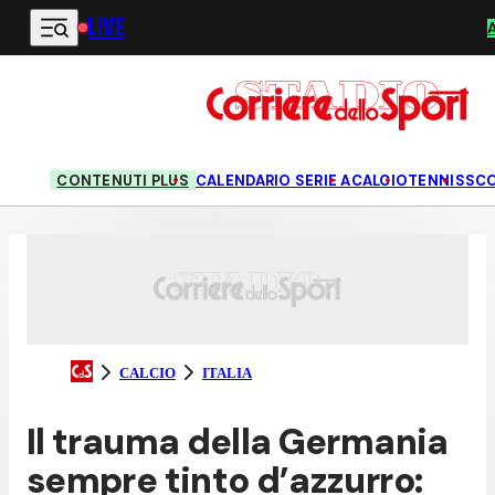
LIVE
Vai al contenuto principale
CONTENUTI PLUS
CALENDARIO SERIE A
CALCIO
TENNIS
SC
CALCIO
ITALIA
Il trauma della Germania
sempre tinto d’azzurro: