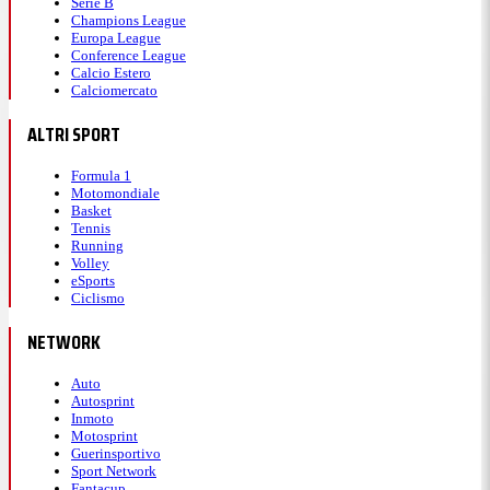
Serie B
Champions League
Europa League
Conference League
Calcio Estero
Calciomercato
ALTRI SPORT
Formula 1
Motomondiale
Basket
Tennis
Running
Volley
eSports
Ciclismo
NETWORK
Auto
Autosprint
Inmoto
Motosprint
Guerinsportivo
Sport Network
Fantacup