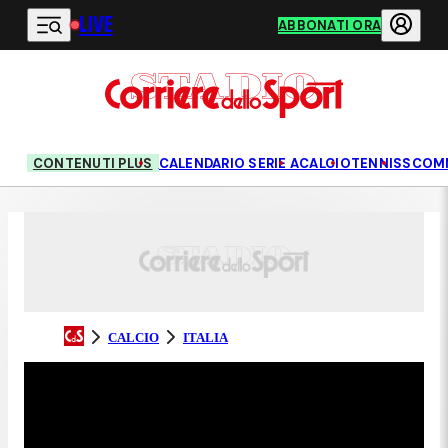
LIVE
Vai al contenuto principale
ABBONATI ORA
CONTENUTI PLUS
CALENDARIO SERIE A
CALCIO
TENNIS
SCOM
CALCIO
ITALIA