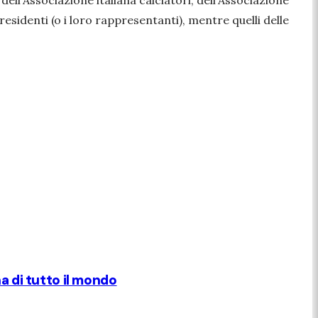
ell'Associazione italiana calciatori, dell'Associazione
presidenti (o i loro rappresentanti), mentre quelli delle
na di tutto il mondo