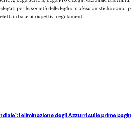
rie A, Lega Serie B, Lega Pro e Lega Nazionale Dilettanti, d
 delegati per le società delle leghe professionistiche sono i 
 eletti in base ai rispettivi regolamenti.
ndiale": l'eliminazione degli Azzurri sulle prime pagi