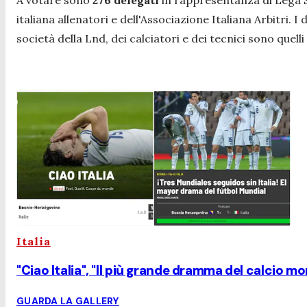
A votare sono
276 delegati
in rappresentanza di Lega Se
italiana allenatori e dell'Associazione Italiana Arbitri. I
società della Lnd, dei calciatori e dei tecnici sono quelli
Italia
"Ciao Italia", "Il più grande dramma del calcio mo
GUARDA LA GALLERY