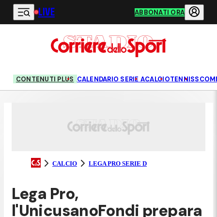
LIVE
Vai al contenuto principale
ABBONATI ORA
CONTENUTI PLUS
CALENDARIO SERIE A
CALCIO
TENNIS
SCOM
CALCIO
LEGA PRO SERIE D
Lega Pro,
l'UnicusanoFondi prepara