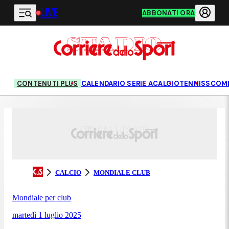
LIVE
Vai al contenuto principale
ABBONATI ORA
CONTENUTI PLUS
CALENDARIO SERIE A
CALCIO
TENNIS
SCOM
CALCIO
MONDIALE CLUB
Mondiale per club
martedì 1 luglio 2025