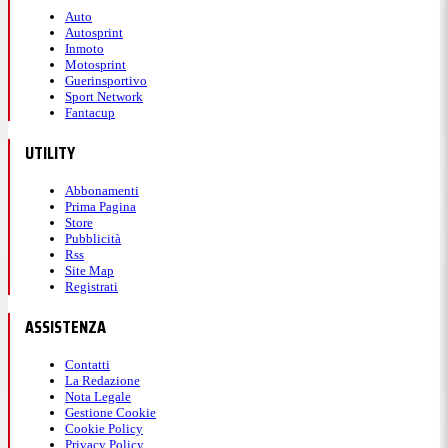
Auto
Autosprint
Fuori Yildiz, dentro Koopmeiners.
Inmoto
Motosprint
Guerinsportivo
Sport Network
22:33
Fantacup
UTILITY
70' - Bella occasione per Gonzalez
Abbonamenti
Prima Pagina
Store
Sponda di Kolo Muani per l'argentino, che con il
Pubblicità
mancino va vicino al pareggio.
Rss
Site Map
Registrati
22:30
ASSISTENZA
Contatti
68' - Entra Mbappé
La Redazione
Nota Legale
Gestione Cookie
Cookie Policy
Dopo i problemi con la gastroenterie, Mbappé
Privacy Policy