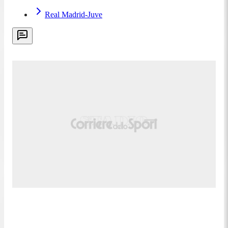
Juve
Real Madrid-Juve
Diagonale insidioso di Tchouameni, Di Gregorio con
le unghie devia in corner.
22:40
77' - Cambio per il Real Madrid:
entra Modric
Fuori Arda Guler, dentro Modric.
22:38