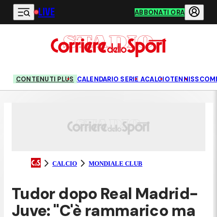
LIVE
Vai al contenuto principale
ABBONATI ORA
CONTENUTI PLUS
CALENDARIO SERIE A
CALCIO
TENNIS
SCOM
CALCIO
MONDIALE CLUB
Tudor dopo Real Madrid-
Juve: "C'è rammarico ma