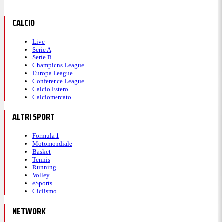
CALCIO
Live
Serie A
Serie B
Champions League
Europa League
Conference League
Calcio Estero
Calciomercato
ALTRI SPORT
Formula 1
Motomondiale
Basket
Tennis
Running
Volley
eSports
Ciclismo
NETWORK