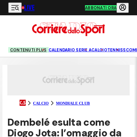
LIVE
Vai al contenuto principale
ABBONATI ORA
CONTENUTI PLUS
CALENDARIO SERIE A
CALCIO
TENNIS
SCOM
CALCIO
MONDIALE CLUB
Dembelé esulta come
Diogo Jota: l’omaggio da