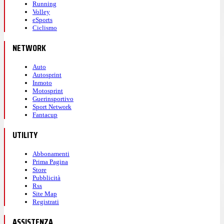
Running
Volley
eSports
Ciclismo
NETWORK
Auto
Autosprint
Inmoto
Motosprint
Guerinsportivo
Sport Network
Fantacup
UTILITY
Abbonamenti
Prima Pagina
Store
Pubblicità
Rss
Site Map
Registrati
ASSISTENZA