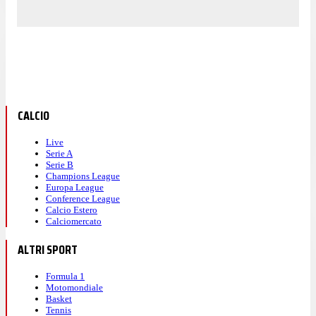
CALCIO
Live
Serie A
Serie B
Champions League
Europa League
Conference League
Calcio Estero
Calciomercato
ALTRI SPORT
Formula 1
Motomondiale
Basket
Tennis