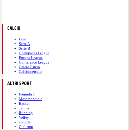
CALCIO
Live
Serie A
Serie B
Champions League
Europa League
Conference League
Calcio Estero
Calciomercato
ALTRI SPORT
Formula 1
Motomondiale
Basket
Tennis
Running
Volley
eSports
Ciclismo