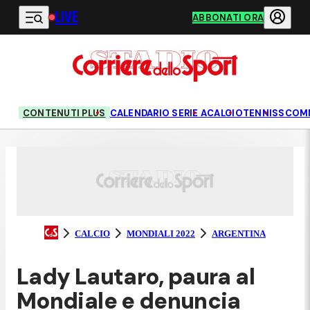
LIVE
Vai al contenuto principale
ABBONATI ORA
CONTENUTI PLUS
CALENDARIO SERIE A
CALCIO
TENNIS
SCOM
CALCIO
MONDIALI 2022
ARGENTINA
Lady Lautaro, paura al
Mondiale e denuncia