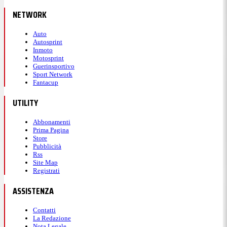
NETWORK
Auto
Autosprint
Inmoto
Motosprint
Guerinsportivo
Sport Network
Fantacup
UTILITY
Abbonamenti
Prima Pagina
Store
Pubblicità
Rss
Site Map
Registrati
ASSISTENZA
Contatti
La Redazione
Nota Legale