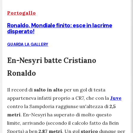
Portogallo
Ronaldo, Mondiale finito: esce in lacrime
disperato!
GUARDA LA GALLERY
En-Nesyri batte Cristiano
Ronaldo
Il record di
salto in alto
per un gol di testa
apparteneva infatti proprio a CR7, che con
la
Juve
contro la Sampdoria raggiunse un'altezza di
2,5
metri
. En-Nesyri ha superato di molto questo
limite, arrivando (secondo il calcolo fatto da Bein
Sports) a ben
2,87 metri
. Un gol
storico
dunque per