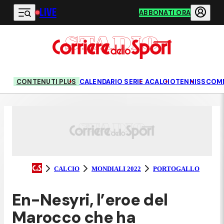
LIVE
Vai al contenuto principale
ABBONATI ORA
CONTENUTI PLUS
CALENDARIO SERIE A
CALCIO
TENNIS
SCOM
CALCIO
MONDIALI 2022
PORTOGALLO
En-Nesyri, l’eroe del
Marocco che ha