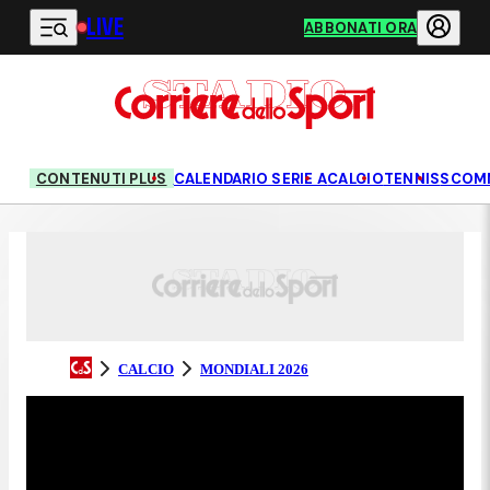
LIVE
Vai al contenuto principale
ABBONATI ORA
CONTENUTI PLUS
CALENDARIO SERIE A
CALCIO
TENNIS
SCOM
CALCIO
MONDIALI 2026