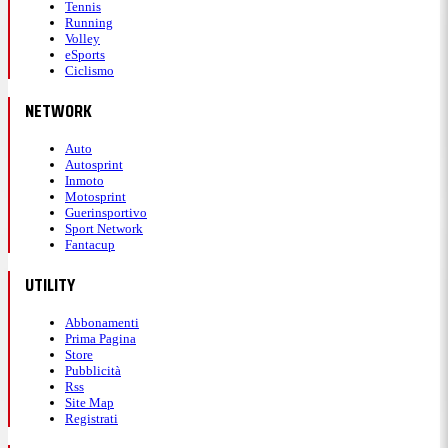
Tennis
Running
Volley
eSports
Ciclismo
NETWORK
Auto
Autosprint
Inmoto
Motosprint
Guerinsportivo
Sport Network
Fantacup
UTILITY
Abbonamenti
Prima Pagina
Store
Pubblicità
Rss
Site Map
Registrati