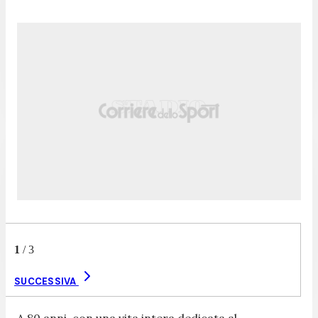
1
/
3
SUCCESSIVA
A 80 anni, con una vita intera dedicata al