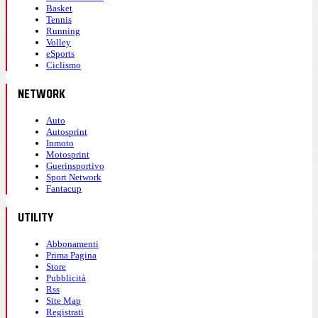
Basket
Tennis
Running
Volley
eSports
Ciclismo
NETWORK
Auto
Autosprint
Inmoto
Motosprint
Guerinsportivo
Sport Network
Fantacup
UTILITY
Abbonamenti
Prima Pagina
Store
Pubblicità
Rss
Site Map
Registrati