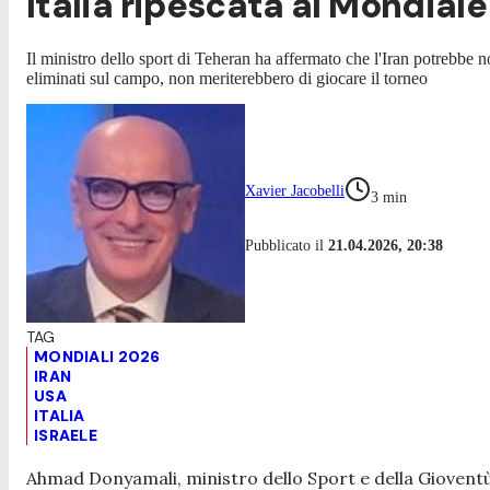
Italia ripescata al Mondial
Il ministro dello sport di Teheran ha affermato che l'Iran potrebbe n
eliminati sul campo, non meriterebbero di giocare il torneo
Xavier Jacobelli
3
min
Pubblicato il
21.04.2026, 20:38
MONDIALI 2026
IRAN
USA
ITALIA
ISRAELE
Ahmad Donyamali, ministro dello Sport e della Gioventù 