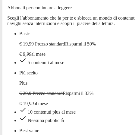
Abbonati per continuare a leggere
Scegli l’abbonamento che fa per te e sblocca un mondo di contenuti
navighi senza interruzioni e scopri il piacere della lettura.
Basic
€ 19,99
Prezzo standard
Risparmi il
50
%
€
9
,
99
al mese
5 contenuti al mese
Più scelto
Plus
€ 29,9
Prezzo standard
Risparmi il
33
%
€
19
,
99
al mese
10 contenuti plus al mese
Nessuna pubblicità
Best value