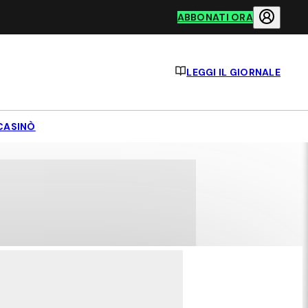
ABBONATI ORA
LEGGI IL GIORNALE
CASINÒ