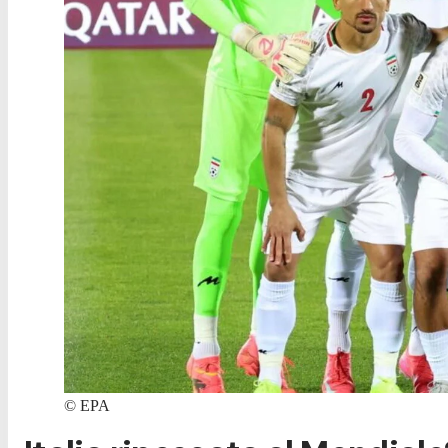
©
EPA