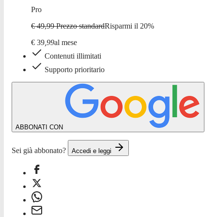
Pro
€ 49,99
Prezzo standard
Risparmi il
20
%
€
39
,
99
al mese
Contenuti illimitati
Supporto prioritario
ABBONATI CON
Sei già abbonato?
Accedi e leggi