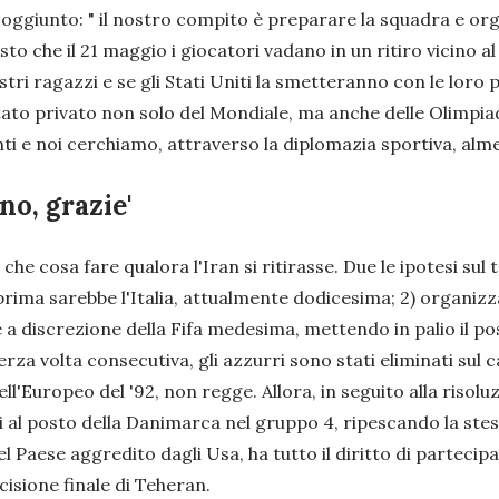
 soggiunto: "
il nostro compito è preparare la squadra e org
isto che il 21 maggio i giocatori vadano in un ritiro vicino 
tri ragazzi e se gli Stati Uniti la smetteranno con le loro 
stato privato non solo del Mondiale, ma anche delle Olimpia
venti e noi cerchiamo, attraverso la diplomazia sportiva, a
no, grazie'
o che cosa fare qualora l'Iran si ritirasse. Due le ipotesi su
 la prima sarebbe l'Italia, attualmente dodicesima; 2) orga
 a discrezione della Fifa medesima, mettendo in palio il post
rza volta consecutiva, gli azzurri sono stati eliminati sul 
l'Europeo del '92, non regge. Allora, in seguito alla risoluz
asi al posto della Danimarca nel gruppo 4, ripescando la st
 Paese aggredito dagli Usa, ha tutto il diritto di partecip
cisione finale di Teheran.