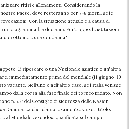
anizzare ritiri e allenamenti. Considerando la
al nostro Paese, dove resteranno per 7-8 giorni, se le
provocazioni. Con la situazione attuale e a causa di
di in programma fra due anni. Purtroppo, le istituzioni
lmeno di ottenere una condanna
".
l tappeto: 1) ripescare o una Nazionale asiatica o un'altra
nizzare, immediatamente prima del mondiale (11 giugno-19
o vacante. Nell'uno e nell'altro caso, se l'Italia venisse
campo dalla corsa alla fase finale del torneo iridato. Non
ione n. 757 del Consiglio di sicurezza delle Nazioni
essa Danimarca che, clamorosamente, vinse il titolo.
are al Mondiale essendosi qualificata sul campo.