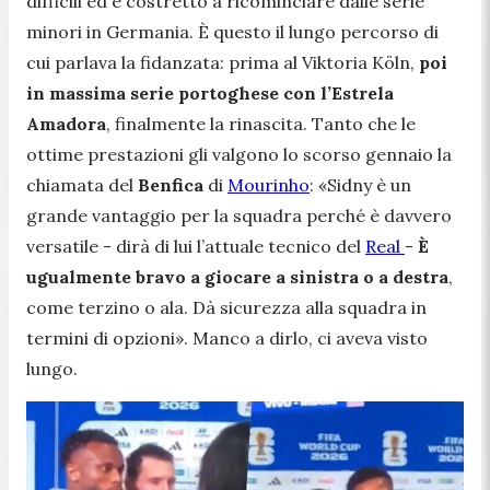
difficili ed è costretto a ricominciare dalle serie
minori in Germania. È questo il lungo percorso di
cui parlava la fidanzata: prima al Viktoria Köln,
poi
in massima serie portoghese con l’Estrela
Amadora
, finalmente la rinascita. Tanto che le
ottime prestazioni gli valgono lo scorso gennaio la
chiamata del
Benfica
di
Mourinho
: «
Sidny è un
grande vantaggio per la squadra perché è davvero
versatile
- dirà di lui l’attuale tecnico del
Real
-
È
ugualmente bravo a giocare a sinistra o a destra
,
come terzino o ala. Dà sicurezza alla squadra in
termini di opzioni
». Manco a dirlo, ci aveva visto
lungo.