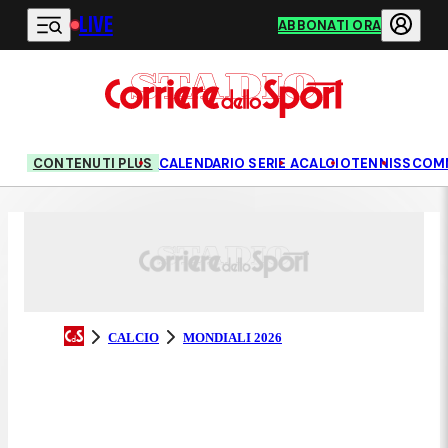
LIVE
Vai al contenuto principale
ABBONATI ORA
CONTENUTI PLUS
CALENDARIO SERIE A
CALCIO
TENNIS
SCOM
CALCIO
MONDIALI 2026