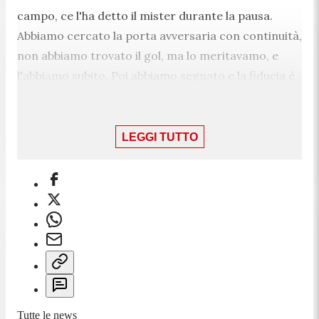
campo, ce l'ha detto il mister durante la pausa.
Abbiamo cercato la porta avversaria con continuità,
non abbiamo trovato il gol, ma lo meritavamo, e
l'abbiamo subito. Poi abbiamo segnato e la fiducia è
stata fondamentale. Abbraccio con Messi? Tanta
emozione, lui si merita tutto. Sono oroglioso di aver
condiviso con lui tutte le recenti vittoria
LEGGI TUTTO
dell'Argentina e anche questo Mondiale. Ho avuto la
fortuna di aver a fianco quando ha vinto il suo
ottavo Pallone d'Oro. Sono emozioni incredibili che
porterò sempre con me perché è il migliore di
sempre. Abbiamo lottatto per lui, per noi e per tutte
le famiglie di tifosi che hanno riempito lo stadio".
20:39
Tutte le news