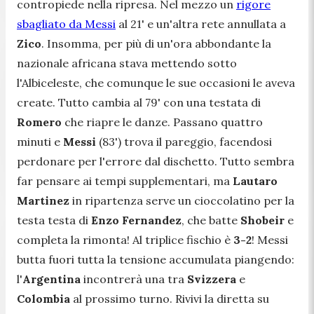
contropiede nella ripresa. Nel mezzo un
rigore
sbagliato da Messi
al 21' e un'altra rete annullata a
Zico
. Insomma, per più di un'ora abbondante la
nazionale africana stava mettendo sotto
l'Albiceleste, che comunque le sue occasioni le aveva
create. Tutto cambia al 79' con una testata di
Romero
che riapre le danze. Passano quattro
minuti e
Messi
(83') trova il pareggio, facendosi
perdonare per l'errore dal dischetto. Tutto sembra
far pensare ai tempi supplementari, ma
Lautaro
Martinez
in ripartenza serve un cioccolatino per la
testa testa di
Enzo
Fernandez
, che batte
Shobeir
e
completa la rimonta! Al triplice fischio è
3-2
! Messi
butta fuori tutta la tensione accumulata piangendo:
l'
Argentina
incontrerà una tra
Svizzera
e
Colombia
al prossimo turno. Rivivi la diretta su