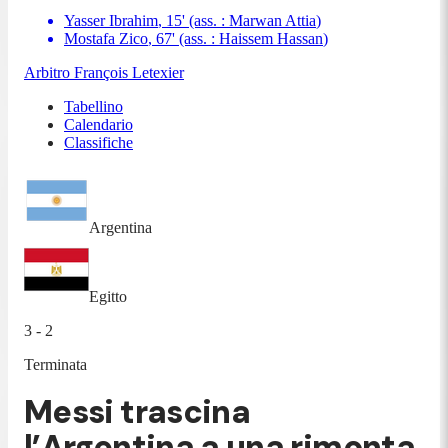
Yasser Ibrahim
,
15
'
(ass. :
Marwan Attia
)
Mostafa Zico
,
67
'
(ass. :
Haissem Hassan
)
Arbitro
François Letexier
Tabellino
Calendario
Classifiche
Argentina
Egitto
3 - 2
Terminata
Messi trascina
l’Argentina a una rimonta