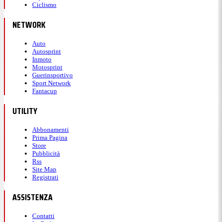
Ciclismo
20:17
NETWORK
Il rigore sbagliato da Messi
Auto
Autosprint
Inmoto
Motosprint
Nel primo tempo Messi aveva sbagliato un rigore, il
Guerinsportivo
secondo in questo Mondiale, facendosi ipnotizzare
Sport Network
Fantacup
da Shobeir: le
FOTO
!
UTILITY
Abbonamenti
Prima Pagina
Store
Pubblicità
Rss
Site Map
Mondiali 2026
Registrati
Messi incredulo dopo il rigore sbagliato con
ASSISTENZA
l’Egitto: lo sguardo nel vuoto dice tutto
Contatti