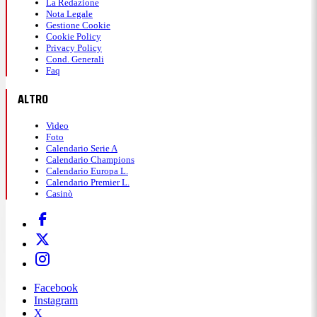
La Redazione
GUARDA LA GALLERY
Nota Legale
Gestione Cookie
Cookie Policy
Privacy Policy
Cond. Generali
Faq
20:10
ALTRO
Messi in lacrime
Video
Foto
Calendario Serie A
Messi non riesce a trattenere l'emozione e al
Calendario Champions
Calendario Europa L.
triplice fischio scoppia in lacrime: l'Argentina era a
Calendario Premier L.
Casinò
un passo dall'eliminazione.
Facebook
Instagram
X