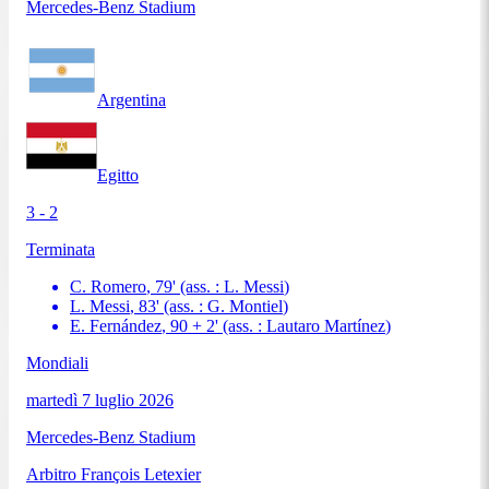
Mercedes-Benz Stadium
Argentina
Egitto
3 - 2
Terminata
C. Romero
,
79
'
(ass. :
L. Messi
)
L. Messi
,
83
'
(ass. :
G. Montiel
)
E. Fernández
,
90 + 2
'
(ass. :
Lautaro Martínez
)
Mondiali
martedì 7 luglio 2026
Mercedes-Benz Stadium
Arbitro
François Letexier