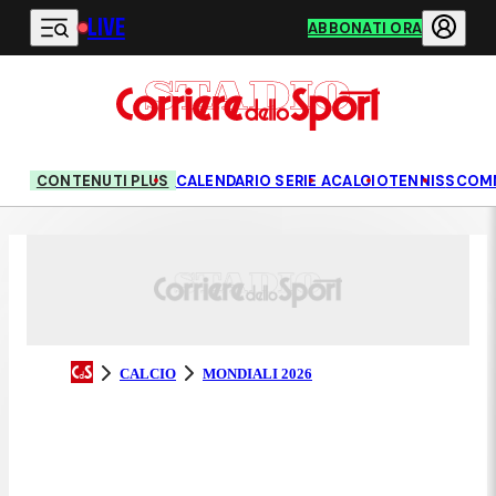
LIVE
Vai al contenuto principale
ABBONATI ORA
CONTENUTI PLUS
CALENDARIO SERIE A
CALCIO
TENNIS
SCOM
CALCIO
MONDIALI 2026