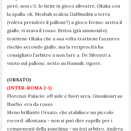
però, non c’è, lo tiene in gioco silvestre, Okaka con
la spalla: ok. Mesbah scalcia Gabbiadini a terra
(voleva prendere il pallone?) a gioco fermo: arriva il
giallo, vi stava il rosso. Britos (già ammonito)
trattiene Okaka che a sua volta trattiene l’azzurro:
rischio secondo giallo, ma la reciprocità ha
consigliato l’arbitro a non fare a. De Silvestri a
vuoto sul pallone, netto su Hamsik: rigore.
(ORSATO)
(INTER-ROMA 2-1)
Florenzi-Palacio: off side e fuori area. Gnoukouri su
Ibarbo: era da rosso
Meno brillante Orsato, che stabilisce un piccolo
record: allontana - non si può dire espelle per i
componenti della panchina - un (ex) arbitro, Andrea