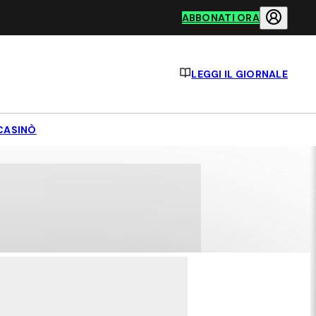
ABBONATI ORA
LEGGI IL GIORNALE
CASINÒ