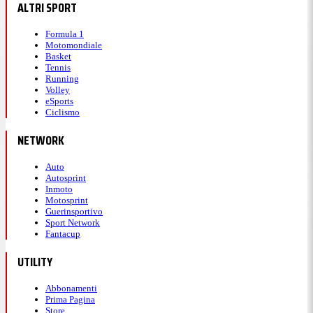
ALTRI SPORT
Formula 1
Motomondiale
Basket
Tennis
Running
Volley
eSports
Ciclismo
NETWORK
Auto
Autosprint
Inmoto
Motosprint
Guerinsportivo
Sport Network
Fantacup
UTILITY
Abbonamenti
Prima Pagina
Store