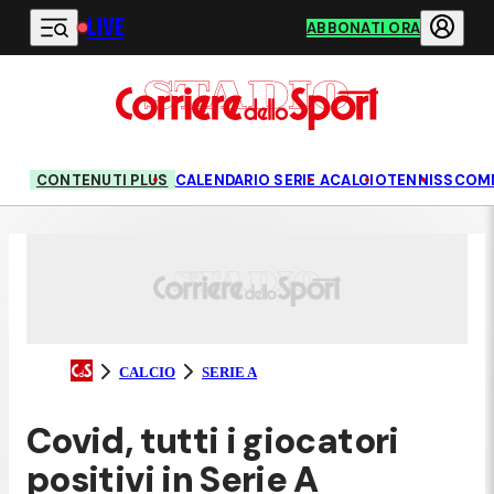
LIVE
Vai al contenuto principale
ABBONATI ORA
CONTENUTI PLUS
CALENDARIO SERIE A
CALCIO
TENNIS
SCOM
CALCIO
SERIE A
Covid, tutti i giocatori
positivi in Serie A