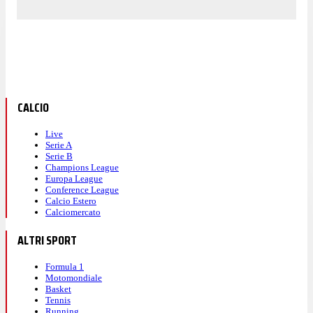
CALCIO
Live
Serie A
Serie B
Champions League
Europa League
Conference League
Calcio Estero
Calciomercato
ALTRI SPORT
Formula 1
Motomondiale
Basket
Tennis
Running