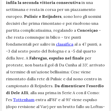
infila la seconda vittoria consecutiva
in una
settimana e resta in corsa per un piazzamento
europeo.
Pulisic e Reijnders
, sono loro gli uomini
decisivi che prima rimontano e poi risolvono una
partita complicatissima, regalando a
Conceiçao
-
che resta comunque in bilico - tre punti
fondamentali per salire in
classifica
al a 47 punti, a
-3 dal sesto posto del Bologna e a -5 dal quarto
della Juve. A
Fabregas, espulso nel finale
per
proteste, non basta il gol di Da Cunha al 33', arrivato
al termine di un'azione bellissima: Cesc viene
rimontato dalla rete di Pulisic e dal nono centro in
campionato di Reijnders.
Da dimenticare l'esordio
di Dele Alli
, alla sua prima in Serie A con il Como:
l'ex
Tottenham
entra all'81' e al 91' viene espulso
(dopo revisione al Var) per un brutto fallo su Loftus-