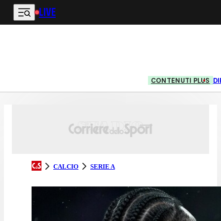
LIVE
Vai al contenuto principale
CONTENUTI PLUS
DI
CALCIO
SERIE A