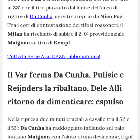
al
33'
con il tiro piazzato dal limite dell'area di
rigore di
Da Cunha
, servito proprio da
Nico Paz
.
Tra i cori di contestazione dei tifosi rossoneri, il
Milan
ha rischiato di subire il 2-0: provvidenziale
Maignan
su tiro di
Kempf
.
Tutta la Serie A su DAZN, abbonati ora!
Il Var ferma Da Cunha, Pulisic e
Reijnders la ribaltano, Dele Alli
ritorno da dimenticare: espulso
Nella ripresa due minuti cruciali a cavallo tra il 51' e
il 53':
Da Cunha
ha raddoppiato infilando sul palo
lontano
Maignan
con l'aiuto di una deviazione, il gol