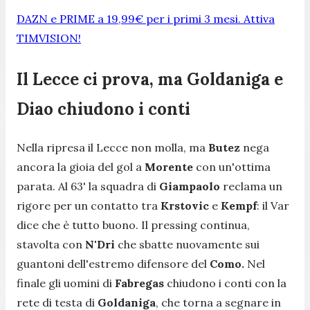
DAZN e PRIME a 19,99€ per i primi 3 mesi. Attiva
TIMVISION!
Il Lecce ci prova, ma Goldaniga e
Diao chiudono i conti
Nella ripresa il Lecce non molla, ma
Butez
nega
ancora la gioia del gol a
Morente
con un'ottima
parata. Al 63' la squadra di
Giampaolo
reclama un
rigore per un contatto tra
Krstovic
e
Kempf
: il Var
dice che è tutto buono. Il pressing continua,
stavolta con
N'Dri
che sbatte nuovamente sui
guantoni dell'estremo difensore del
Como.
Nel
finale gli uomini di
Fabregas
chiudono i conti con la
rete di testa di
Goldaniga
, che torna a segnare in