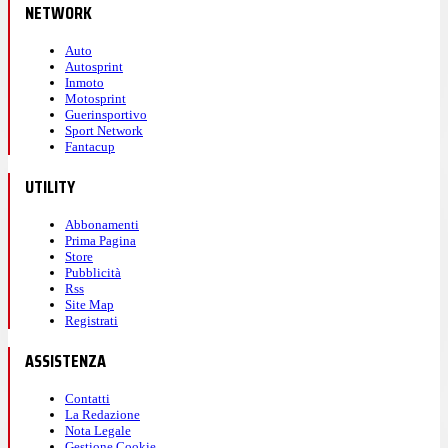
NETWORK
Auto
Autosprint
Inmoto
Motosprint
Guerinsportivo
Sport Network
Fantacup
UTILITY
Abbonamenti
Prima Pagina
Store
Pubblicità
Rss
Site Map
Registrati
ASSISTENZA
Contatti
La Redazione
Nota Legale
Gestione Cookie