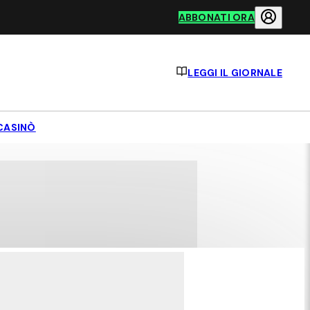
ABBONATI ORA
LEGGI IL GIORNALE
CASINÒ