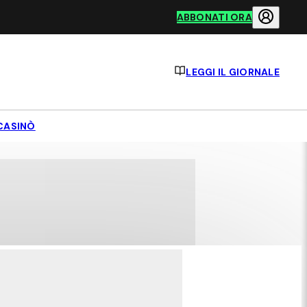
ABBONATI ORA
LEGGI IL GIORNALE
CASINÒ