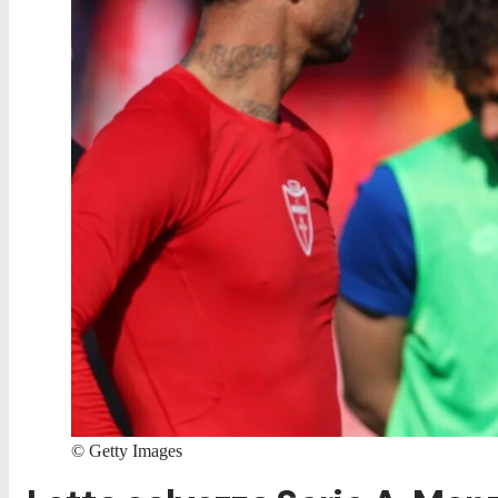
©
Getty Images