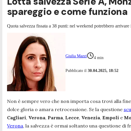
Lotta salvezza Serie A, Monza
spareggio e come funziona
Quota salvezza fissata a 38 punti: nel weekend potrebbero arrivare i
Giulia Mazzi
4
min
Pubblicato il
30.04.2025, 18:52
Non è sempre vero che non importa cosa trovi alla fine
dolce gloria o amara retrocessione. Se la questione
scu
Cagliari
,
Verona
,
Parma
,
Lecce
,
Venezia
,
Empoli
e
Mo
Verona
, la salvezza è ormai soltanto una questione di 