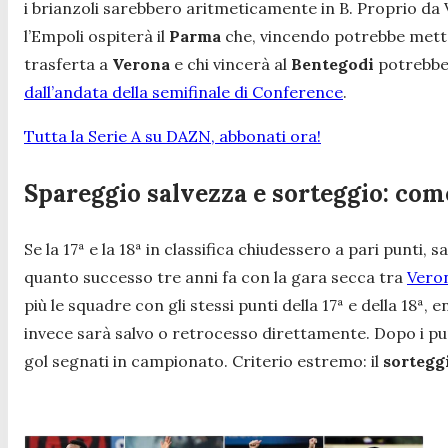
i brianzoli sarebbero aritmeticamente in B. Proprio da
l’Empoli ospiterà il
Parma
che, vincendo potrebbe mette
trasferta a
Verona
e chi vincerà al
Bentegodi
potrebbe 
dall’andata della semifinale di Conference
.
Tutta la Serie A su DAZN, abbonati ora!
Spareggio salvezza e sorteggio: co
Se la 17ª e la 18ª in classifica chiudessero a pari punti,
quanto successo tre anni fa con la gara secca tra
Veron
più le squadre con gli stessi punti della 17ª e della 18ª,
invece sarà salvo o retrocesso direttamente. Dopo i punti
gol segnati in campionato. Criterio estremo: il
sortegg