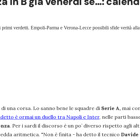
 in B già venerdì se...: calend
 primi verdetti. Empoli-Parma e Verona-Lecce possibili sfide verità alla
 di una corsa. Lo sanno bene le squadre di
Serie A,
mai come
detto è ormai un duello tra Napoli e Inter
, nelle parti bass
nza
. Per i sardi il discorso è un po’ diverso rispetto agli al
fredda aritmetica.
"Non è finita
- ha detto il tecnico
Davide 