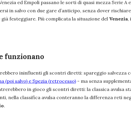
 Venezia ed Empoli passano le sorti di quasi mezza Serie A 
rsi in salvo con due gare d’anticipo, senza dover rischiar
già festeggiare. Più complicata la situazione del
Venezia
,
me funzionano
 sarebbero ininfluenti gli scontri diretti: spareggio salvezza
a (poi salvo) e Spezia (retrocesso)
- ma senza supplementari
 entrerebbero in gioco gli scontri diretti: la classica avulsa
, nella classifica avulsa conteranno la differenza reti negli
io
.