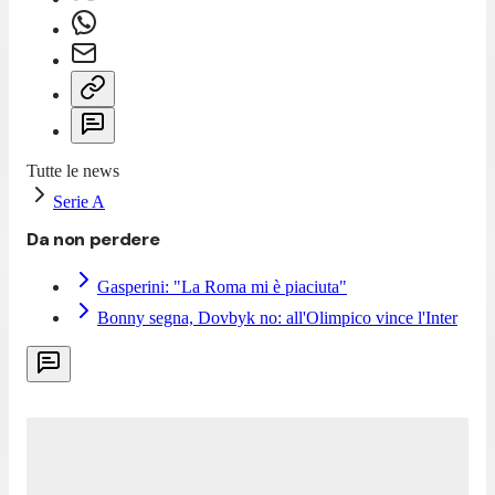
Tutte le news
Serie A
Da non perdere
Gasperini: "La Roma mi è piaciuta"
Bonny segna, Dovbyk no: all'Olimpico vince l'Inter