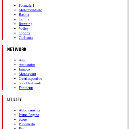
Formula 1
Motomondiale
Basket
Tennis
Running
Volley
eSports
Ciclismo
NETWORK
Auto
Autosprint
Inmoto
Motosprint
Guerinsportivo
Sport Network
Fantacup
UTILITY
Abbonamenti
Prima Pagina
Store
Pubblicità
Rss