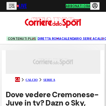
LIVE
Vai al contenuto principale
ABBONATI ORA
CONTENUTI PLUS
DIRETTA ROMA
CALENDARIO SERIE A
CALCI
CALCIO
SERIE A
Dove vedere Cremonese-
Juve in tv? Dazn o Sky,