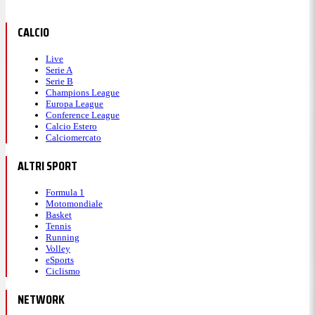
è altissima
.
CALCIO
Live
22:35
Serie A
Serie B
Champions League
90' - Sei minuti di recupero
Europa League
Conference League
Calcio Estero
Calciomercato
Chiffi annuncia
sei minuti di recupero
.
ALTRI SPORT
22:34
Formula 1
Motomondiale
Basket
90' - Spalletti incontenibile in
Tennis
Running
Volley
panchina
eSports
Ciclismo
Urla e indicazioni da parte di
Spalletti
in questi
NETWORK