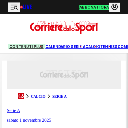
LIVE
Vai al contenuto principale
ABBONATI ORA
CONTENUTI PLUS
CALENDARIO SERIE A
CALCIO
TENNIS
SCOM
CALCIO
SERIE A
Serie A
sabato 1 novembre 2025