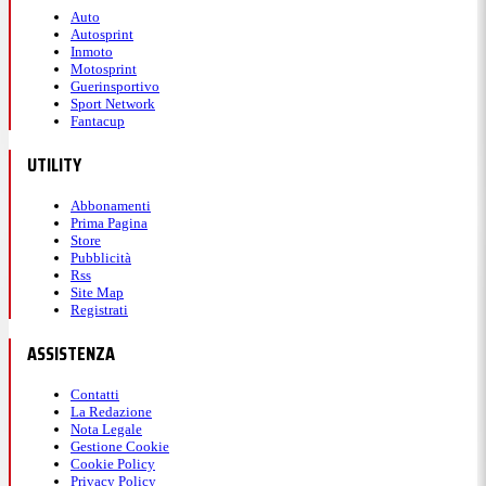
ultimi minuti, che guida la squadra a mantenere
Auto
questo risultato. Incontenibile il nuovo tecnico, con
Autosprint
Inmoto
il quarto uomo costretto a richiamarlo.
Motosprint
Guerinsportivo
Sport Network
Fantacup
22:31
UTILITY
87' - La Cremonese ci crede
Abbonamenti
Prima Pagina
Store
Ultimi minuti di gioco ma la
Cremonese ci crede
e
Pubblicità
Rss
si lancia in avanti a caccia del pareggio. Sarà
Site Map
Registrati
una
sofferenza
per la Juve nel finale.
ASSISTENZA
22:28
Contatti
La Redazione
Nota Legale
85' - Spalletti, gli ultimi due cambi
Gestione Cookie
Cookie Policy
Privacy Policy