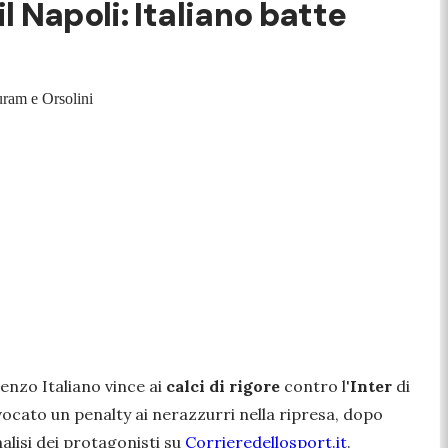
l Napoli: Italiano batte
uram e Orsolini
cenzo Italiano vince ai
calci di rigore
contro l'
Inter
di
vocato un penalty ai nerazzurri nella ripresa, dopo
 analisi dei protagonisti su
Corrieredellosport.it
.