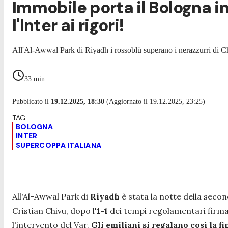
Immobile porta il Bologna in
l'Inter ai rigori!
All'Al-Awwal Park di Riyadh i rossoblù superano i nerazzurri di Ch
33
min
Pubblicato il
19.12.2025, 18:30
(Aggiornato il 19.12.2025, 23:25)
BOLOGNA
INTER
SUPERCOPPA ITALIANA
All'Al-Awwal Park di
Riyadh
è stata la notte della seco
Cristian Chivu, dopo l'
1-1
dei tempi regolamentari fir
l'intervento del Var.
Gli emiliani si regalano così la f