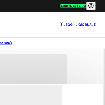
ABBONATI ORA
LEGGI IL GIORNALE
CASINÒ