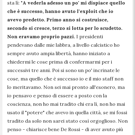
sta lì: "
A vederla adesso un po' mi dispiace quello
che è successo, hanno avuto l'exploit che io
avevo predetto. Primo anno si costruisce,
secondo si cresce, terzo si lotta per lo scudetto.
Non eravamo proprio pazzi.
I presidenti
pendevano dalle mie labbra, a livello calcistico ho
sempre avuto ampia libertà, hanno iniziato a
chiedermi le cose prima di confermarmi per i
successivi tre anni. Poi si sono un po' incrinate le
cose, ma quello che è successo io e il mio staff non
lo meritavamo. Non sei mai pronto all'esonero, ma
io pensavo e penso di essere a posto con la
coscienza, non ho mai tradito chi era lì, non ho mai
usato il "potere" che avevo in quella città, se mi fossi
tradito da solo non sarei stato così orgoglioso. Non
penso
- chiarisce bene De Rossi -
di aver avuto più