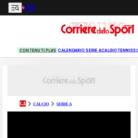
LIVE
Vai al contenuto principale
CONTENUTI PLUS
CALENDARIO SERIE A
CALCIO
TENNIS
S
CALCIO
SERIE A