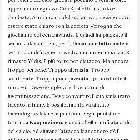
appena non segnava. Con Spalletti la storia è
cambiata. Al momento del suo arrivo, Luciano deve
essere stato chiaro con la società: «bisogna che
giochiamo col centravanti». E quindi ha piazzato il
serbo là davanti. Poi, però,
Dusan si è fatto male
e
se tutto andrà bene si rivedrà in campo a marzo. È
rimasto Yildiz. Il più forte per distacco. Ma ancora
troppo perbene. Troppo altruista. Troppo
sorridente. Troppo poco juventino (nonostante il
rinnovo). Deve completare il percorso di
juventinizzazione. Deve convertire il suo smisurato
talento in fame. E possibilmente va aiutato
facendogli calciare le punizioni. Ogni punizione
tirata da
Koopmeiners
è una coltellata rifilata al dio
del calcio. Ad aiutare l’attacco bianconero c’è il
goleador fantasma («il più bravo di tutti a muoversi