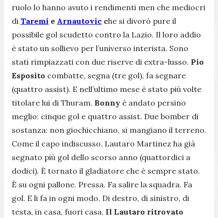
ruolo lo hanno avuto i rendimenti men che mediocri
di
Taremi
e
Arnautovic
c
he si divorò pure il
possibile gol scudetto contro la Lazio. Il loro addio
è stato un sollievo per l’universo interista. Sono
stati rimpiazzati con due riserve di extra-lusso.
Pio
Esposito
combatte, segna (tre gol), fa segnare
(quattro assist). E nell’ultimo mese è stato più volte
titolare lui di Thuram.
Bonny
è andato persino
meglio: cinque gol e quattro assist. Due bomber di
sostanza: non giochicchiano, si mangiano il terreno.
Come il capo indiscusso. Lautaro Martinez ha già
segnato più gol dello scorso anno (quattordici a
dodici). È tornato il gladiatore che è sempre stato.
È su ogni pallone. Pressa. Fa salire la squadra. Fa
gol. E li fa in ogni modo. Di destro, di sinistro, di
testa, in casa, fuori casa.
Il Lautaro ritrovato