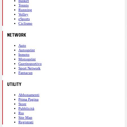
Basket
Tennis
Running
Volley
eSports
Ciclismo
NETWORK
Auto
Autosprint
Inmoto
Motosprint
Guerinsportivo
Sport Network
Fantacup
UTILITY
Abbonamenti
Prima Pagina
Store
Pubblicità
Rss
Site Map
Registrati