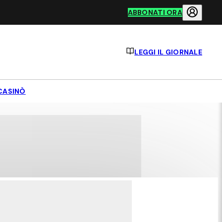
ABBONATI ORA
LEGGI IL GIORNALE
CASINÒ