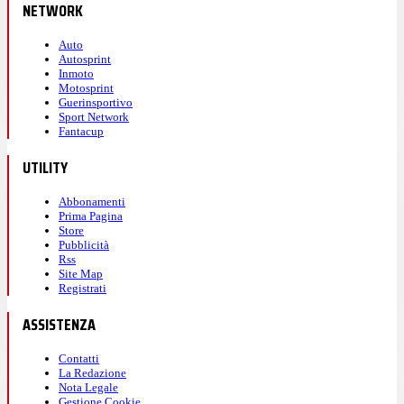
NETWORK
Auto
Autosprint
Inmoto
Motosprint
Guerinsportivo
Sport Network
Fantacup
UTILITY
Abbonamenti
Prima Pagina
Store
Pubblicità
Rss
Site Map
Registrati
ASSISTENZA
Contatti
La Redazione
Nota Legale
Gestione Cookie