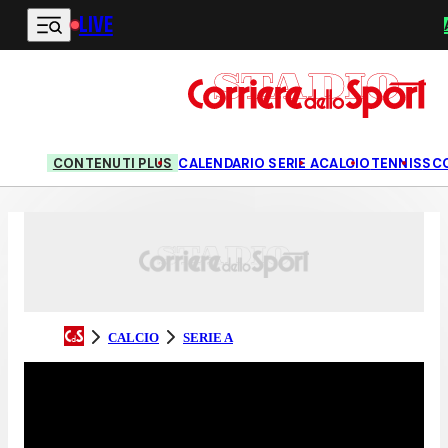
LIVE
Vai al contenuto principale
CONTENUTI PLUS
CALENDARIO SERIE A
CALCIO
TENNIS
SC
CALCIO
SERIE A