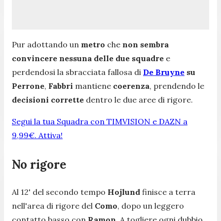
Pur adottando un
metro
che
non sembra
convincere nessuna delle due squadre
e
perdendosi la sbracciata fallosa di
De Bruyne
su
Perrone
,
Fabbri
mantiene
coerenza
, prendendo le
decisioni corrette
dentro le due aree di rigore.
Segui la tua Squadra con TIMVISION e DAZN a
9,99€. Attiva!
No rigore
Al 12' del secondo tempo
Hojlund
finisce a terra
nell'area di rigore del
Como
, dopo un leggero
contatto basso con
Ramon
. A togliere ogni dubbio