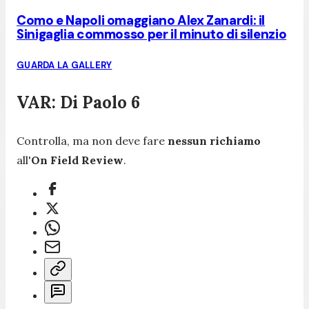
Como e Napoli omaggiano Alex Zanardi: il
Sinigaglia commosso per il minuto di silenzio
GUARDA LA GALLERY
VAR: Di Paolo 6
Controlla, ma non deve fare
nessun richiamo
all'
On Field Review
.