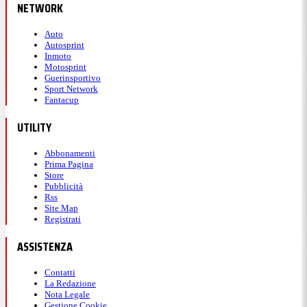
NETWORK
Auto
Autosprint
Inmoto
Motosprint
Guerinsportivo
Sport Network
Fantacup
UTILITY
Abbonamenti
Prima Pagina
Store
Pubblicità
Rss
Site Map
Registrati
ASSISTENZA
Contatti
La Redazione
Nota Legale
Gestione Cookie