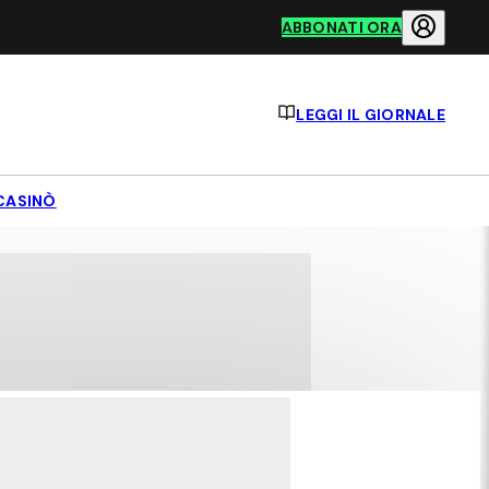
ABBONATI ORA
LEGGI IL GIORNALE
CASINÒ