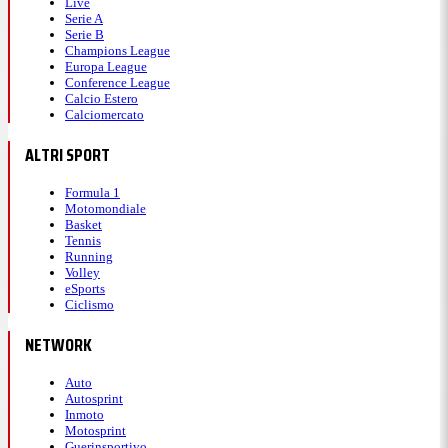
Live
Serie A
Serie B
Champions League
Europa League
Conference League
Calcio Estero
Calciomercato
ALTRI SPORT
Formula 1
Motomondiale
Basket
Tennis
Running
Volley
eSports
Ciclismo
NETWORK
Auto
Autosprint
Inmoto
Motosprint
Guerinsportivo